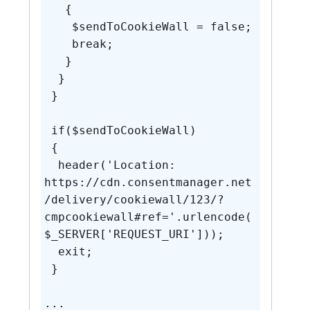
   {

    $sendToCookieWall = false;

    break;

   }

  }

 }

 if($sendToCookieWall)

 {

  header('Location: 
https://cdn.consentmanager.net
/delivery/cookiewall/123/?
cmpcookiewall#ref='.urlencode(
$_SERVER['REQUEST_URI']));

  exit;

 }

...