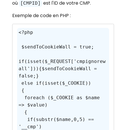
où
est l'ID de votre CMP.
[CMPID]
Exemple de code en PHP :
<?php

 $sendToCookieWall = true;

if(isset($_REQUEST['cmpignorew
all'])){$sendToCookieWall = 
false;}

 else if(isset($_COOKIE))

 {

  foreach ($_COOKIE as $name 
=> $value)

  {

   if(substr($name,0,5) == 
'__cmp')
