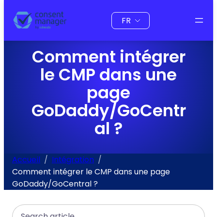
au
Choisir
contenu
une
langue
Comment intégrer
le CMP dans une
page
GoDaddy/GoCentr
al ?
Accueil
Intégration
Comment intégrer le CMP dans une page
GoDaddy/GoCentral ?
Search